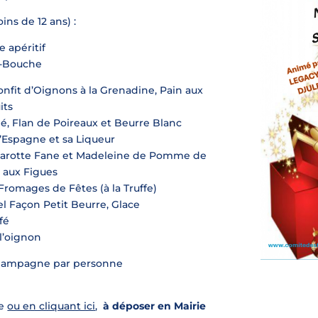
ns de 12 ans) :
e apéritif
-Bouche
onfit d’Oignons à la Grenadine, Pain aux
its
é, Flan de Poireaux et Beurre Blanc
’Espagne et sa Liqueur
 Carotte Fane et Madeleine de Pomme de
e aux Figues
Fromages de Fêtes (à la Truffe)
l Façon Petit Beurre, Glace
fé
l’oignon
 champagne par personne
ie
ou en cliquant ici
,
à déposer en Mairie