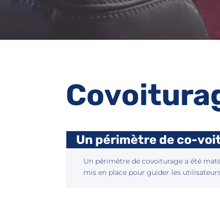
Covoitura
Un périmètre de co-voi
Un périmètre de covoiturage a été matér
mis en place pour guider les utilisateurs 