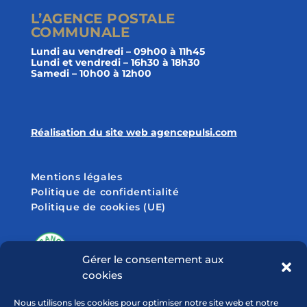
L’AGENCE POSTALE
COMMUNALE
Lundi au vendredi – 09h00 à 11h45
Lundi et vendredi – 16h30 à 18h30
Samedi – 10h00 à 12h00
Réalisation du site web agencepulsi.com
Mentions légales
Politique de confidentialité
Politique de cookies (UE)
Gérer le consentement aux
cookies
SUIVEZ-NOUS SUR
Nous utilisons les cookies pour optimiser notre site web et notre