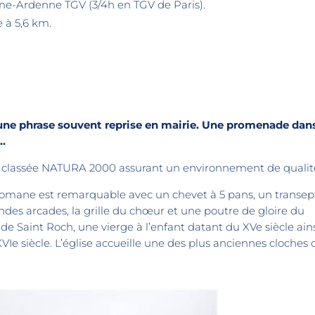
e-Ardenne TGV (3/4h en TGV de Paris).
 à 5,6 km.
», une phrase souvent reprise en mairie. Une promenade dans
e…
e classée NATURA 2000 assurant un environnement de qualit
 romane est remarquable avec un chevet à 5 pans, un transep
andes arcades, la grille du chœur et une poutre de gloire du
, de Saint Roch, une vierge à l’enfant datant du XVe siècle ain
Ie siècle. L’église accueille une des plus anciennes cloches 