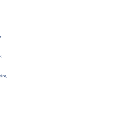
t
on
ire,