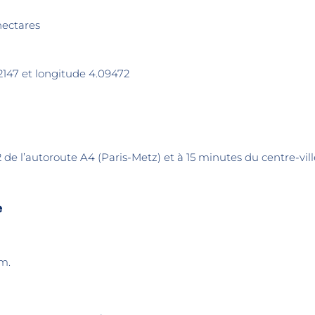
hectares
2147 et longitude 4.09472
22 de l’autoroute A4 (Paris-Metz) et à 15 minutes du centre-vil
e
km.