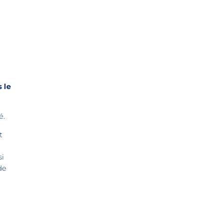
 le
é.
t
si
de