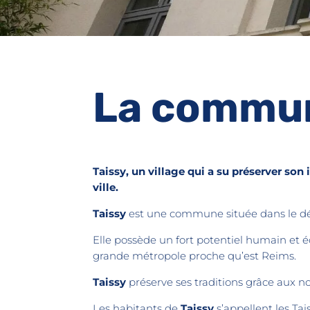
La commu
Taissy, un village qui a su préserver son
ville.
Taissy
est une commune située dans le d
Elle possède un fort potentiel humain et é
grande métropole proche qu’est Reims.
Taissy
préserve ses traditions grâce aux n
Les habitants de
Taissy
s’appellent les Tais