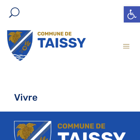
Ouvrir l
Vivre