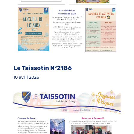
Le Taissotin N°2186
10 avril 2026