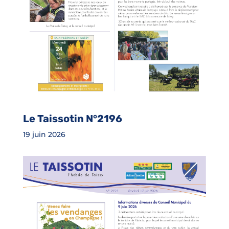
Le Taissotin N°2196
19 juin 2026