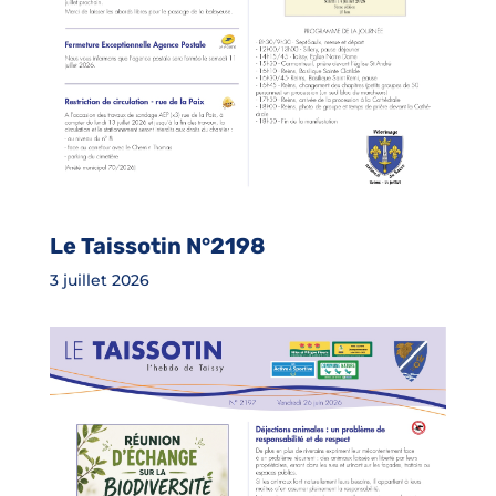
Le Taissotin N°2198
3 juillet 2026