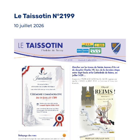
Le Taissotin N°2199
10 juillet 2026