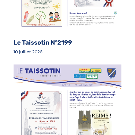
Le Taissotin N°2199
10 juillet 2026