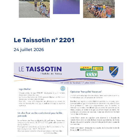
Le Taissotin n° 2201
24 juillet 2026