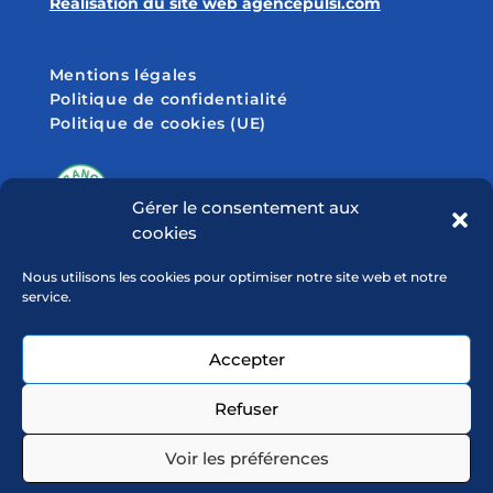
Réalisation du site web agencepulsi.com
Mentions légales
Politique de confidentialité
Politique de cookies (UE)
Gérer le consentement aux
cookies
SUIVEZ-NOUS SUR
Nous utilisons les cookies pour optimiser notre site web et notre
service.
Accepter
Refuser
Voir les préférences