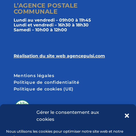
L’AGENCE POSTALE
COMMUNALE
Lundi au vendredi – 09h00 à 11h45
Lundi et vendredi – 16h30 à 18h30
Samedi – 10h00 à 12h00
Réalisation du site web agencepulsi.com
Mentions légales
Politique de confidentialité
Politique de cookies (UE)
Gérer le consentement aux
cookies
SUIVEZ-NOUS SUR
Nous utilisons les cookies pour optimiser notre site web et notre