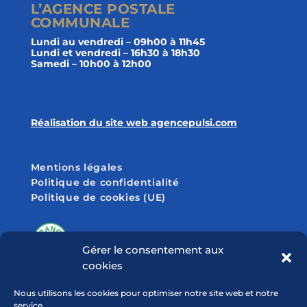
L’AGENCE POSTALE
COMMUNALE
Lundi au vendredi – 09h00 à 11h45
Lundi et vendredi – 16h30 à 18h30
Samedi – 10h00 à 12h00
Réalisation du site web agencepulsi.com
Mentions légales
Politique de confidentialité
Politique de cookies (UE)
Gérer le consentement aux
cookies
SUIVEZ-NOUS SUR
Nous utilisons les cookies pour optimiser notre site web et notre
service.