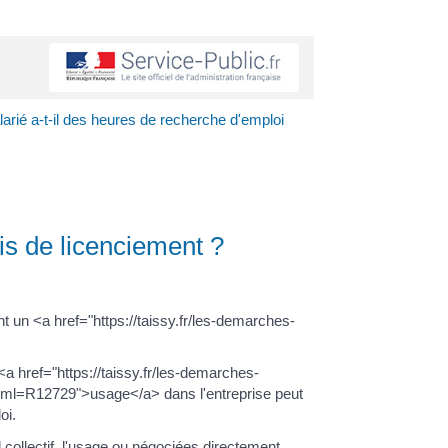
arié a-t-il des heures de recherche d'emploi
is de licenciement ?
un <a href="https://taissy.fr/les-demarches-
a href="https://taissy.fr/les-demarches-
/?xml=R12729">usage</a> dans l'entreprise peut
oi.
d collectif, l'usage ou négociées directement