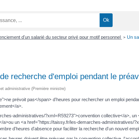
enciement d'un salarié du secteur privé pour motif personnel
Un sal
>
s de recherche d'emploi pendant le préav
e et administrative (Première ministre)
">ne prévoit pas</span> d'heures pour rechercher un emploi pendant 
iement</a>.
emarches-administratives/?xml=R59273">convention collective</a>, un <
</a>ou un <a href="https://taissy.fr/les-demarches-administratives
nombre d'heures d'absence pour faciliter la recherche d'un nouvel empl
e ces heures doivent être prévues par la convention collective, l'accor