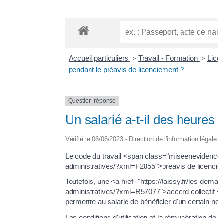
Accueil particuliers
Travail - Formation
Lic
>
>
pendant le préavis de licenciement ?
Question-réponse
Un salarié a-t-il des heure
Vérifié le 06/06/2023 - Direction de l'information légal
Le code du travail <span class="miseenevidence
administratives/?xml=F2855">préavis de licenc
Toutefois, une <a href="https://taissy.fr/les-d
administratives/?xml=R57077">accord collectif 
permettre au salarié de bénéficier d'un certain 
Les conditions d'utilisation et la rémunération d