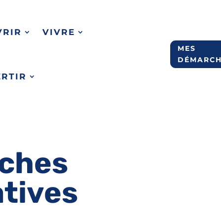
VRIR
VIVRE
MES
DÉMARCH
ERTIR
ches
atives