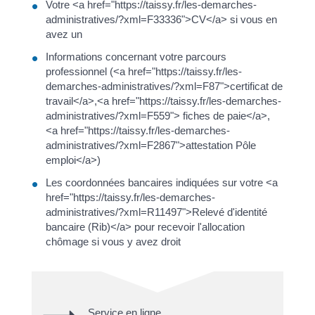
Votre <a href="https://taissy.fr/les-demarches-
administratives/?xml=F33336">CV</a> si vous en
avez un
Informations concernant votre parcours
professionnel (<a href="https://taissy.fr/les-
demarches-administratives/?xml=F87">certificat de
travail</a>,<a href="https://taissy.fr/les-demarches-
administratives/?xml=F559"> fiches de paie</a>,
<a href="https://taissy.fr/les-demarches-
administratives/?xml=F2867">attestation Pôle
emploi</a>)
Les coordonnées bancaires indiquées sur votre <a
href="https://taissy.fr/les-demarches-
administratives/?xml=R11497">Relevé d'identité
bancaire (Rib)</a> pour recevoir l'allocation
chômage si vous y avez droit
Service en ligne