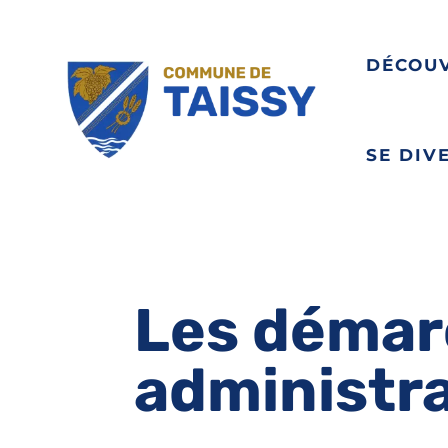
DÉCOU
SE DIV
Les démar
administr