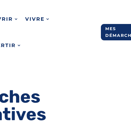
VRIR
VIVRE
MES
DÉMARCH
ERTIR
ches
atives