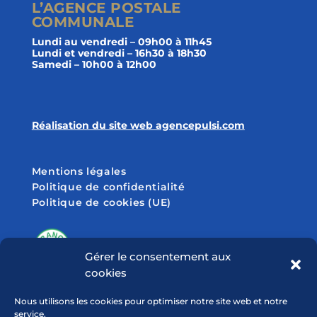
L’AGENCE POSTALE
COMMUNALE
Lundi au vendredi – 09h00 à 11h45
Lundi et vendredi – 16h30 à 18h30
Samedi – 10h00 à 12h00
Réalisation du site web agencepulsi.com
Mentions légales
Politique de confidentialité
Politique de cookies (UE)
Gérer le consentement aux
cookies
SUIVEZ-NOUS SUR
Nous utilisons les cookies pour optimiser notre site web et notre
service.