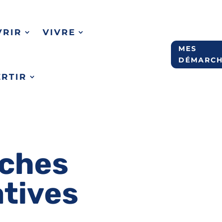
VRIR
VIVRE
MES
DÉMARCH
ERTIR
ches
atives