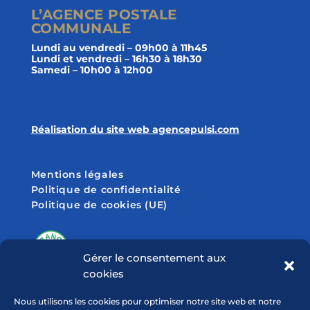
L’AGENCE POSTALE
COMMUNALE
Lundi au vendredi – 09h00 à 11h45
Lundi et vendredi – 16h30 à 18h30
Samedi – 10h00 à 12h00
Réalisation du site web agencepulsi.com
Mentions légales
Politique de confidentialité
Politique de cookies (UE)
Gérer le consentement aux
cookies
SUIVEZ-NOUS SUR
Nous utilisons les cookies pour optimiser notre site web et notre