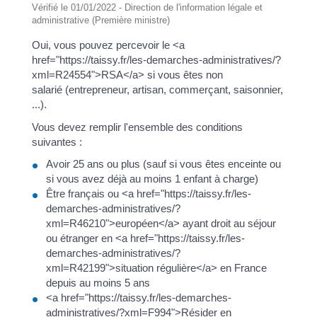
Vérifié le 01/01/2022 - Direction de l'information légale et
administrative (Première ministre)
Oui, vous pouvez percevoir le <a
href="https://taissy.fr/les-demarches-administratives/?
xml=R24554">RSA</a> si vous êtes non
salarié (entrepreneur, artisan, commerçant, saisonnier,
...).
Vous devez remplir l'ensemble des conditions
suivantes :
Avoir 25 ans ou plus (sauf si vous êtes enceinte ou
si vous avez déjà au moins 1 enfant à charge)
Être français ou <a href="https://taissy.fr/les-
demarches-administratives/?
xml=R46210">européen</a> ayant droit au séjour
ou étranger en <a href="https://taissy.fr/les-
demarches-administratives/?
xml=R42199">situation régulière</a> en France
depuis au moins 5 ans
<a href="https://taissy.fr/les-demarches-
administratives/?xml=F994">Résider en