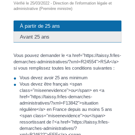
Vérifié le 25/03/2022 - Direction de l'information légale et
administrative (Première ministre)
À partir de 25 ans
Avant 25 ans
Vous pouvez demander le <a href="https://taissy.fr/les-
demarches-administratives/?xml=R24554">RSA</a>
si vous remplissez toutes les conditions suivantes :
Vous devez avoir 25 ans minimum
Vous devez être français <span
class="miseenevidence">ou</span> en <a
href="https://taissy.fr/les-demarches-
administratives/?xml=F13842">situation
régulière</a> en France depuis au moins 5 ans
<span class="miseenevidence">ou</span>
ressortissant de l'<a href="https://taissy.fr/les-
demarches-administratives/?
xml=R24622">EEE</a> <span