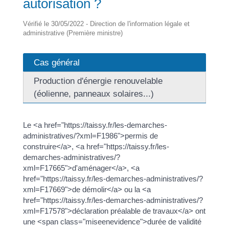
autorisation ?
Vérifié le 30/05/2022 - Direction de l'information légale et
administrative (Première ministre)
Cas général
Production d'énergie renouvelable
(éolienne, panneaux solaires...)
Le <a href="https://taissy.fr/les-demarches-
administratives/?xml=F1986">permis de
construire</a>, <a href="https://taissy.fr/les-
demarches-administratives/?
xml=F17665">d'aménager</a>, <a
href="https://taissy.fr/les-demarches-administratives/?
xml=F17669">de démolir</a> ou la <a
href="https://taissy.fr/les-demarches-administratives/?
xml=F17578">déclaration préalable de travaux</a> ont
une <span class="miseenevidence">durée de validité