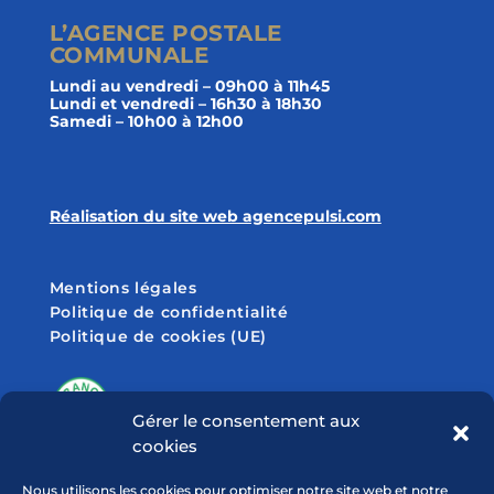
L’AGENCE POSTALE
COMMUNALE
Lundi au vendredi – 09h00 à 11h45
Lundi et vendredi – 16h30 à 18h30
Samedi – 10h00 à 12h00
Réalisation du site web agencepulsi.com
Mentions légales
Politique de confidentialité
Politique de cookies (UE)
Gérer le consentement aux
cookies
SUIVEZ-NOUS SUR
Nous utilisons les cookies pour optimiser notre site web et notre