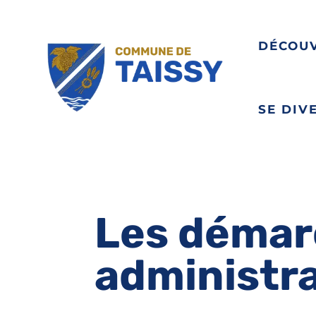
DÉCOU
SE DIV
Les démar
administr