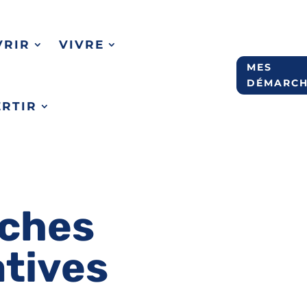
VRIR
VIVRE
MES
DÉMARCH
ERTIR
ches
atives