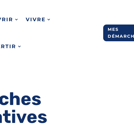
VRIR
VIVRE
MES
DÉMARCH
ERTIR
ches
atives