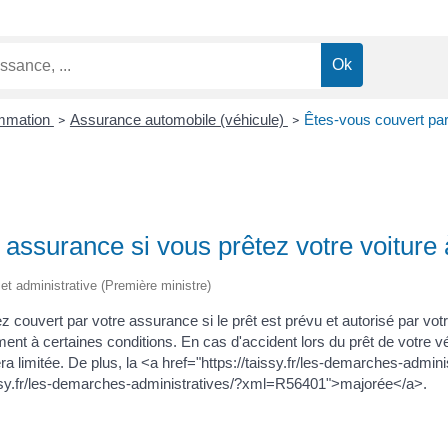
ommation
Assurance automobile (véhicule)
Êtes-vous couvert par
>
>
 assurance si vous prêtez votre voiture 
e et administrative (Première ministre)
z couvert par votre assurance si le prêt est prévu et autorisé par votre
lement à certaines conditions. En cas d'accident lors du prêt de votre 
 sera limitée. De plus, la <a href="https://taissy.fr/les-demarches-ad
taissy.fr/les-demarches-administratives/?xml=R56401">majorée</a>.