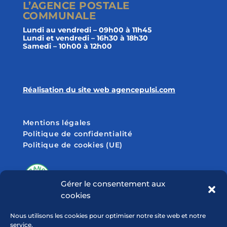
L’AGENCE POSTALE
COMMUNALE
Lundi au vendredi – 09h00 à 11h45
Lundi et vendredi – 16h30 à 18h30
Samedi – 10h00 à 12h00
Réalisation du site web agencepulsi.com
Mentions légales
Politique de confidentialité
Politique de cookies (UE)
Gérer le consentement aux
cookies
SUIVEZ-NOUS SUR
Nous utilisons les cookies pour optimiser notre site web et notre
service.