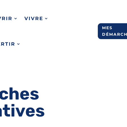
VRIR
VIVRE
MES
DÉMARCH
ERTIR
ches
atives