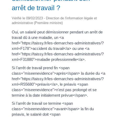
arrêt de travail ?
Vérifié le 09/02/2023 - Direction de l'information légale et
administrative (Première ministre)
Oui, un salarié peut démissionner pendant un arrêt de
travail dû à une maladie, un <a
href="https://taissy.fr/les-demarches-administratives/?
xml=F178">accident du travail</a> ou une <a
href="https://taissy.fr/les-demarches-administratives/?
xml=F31880">maladie professionnelle</a>.
Si l'arrêt de travail prend fin <span
class="miseenevidence">après</span> la durée du <a
href="https://taissy.fr/les-demarches-administratives/?
xml=R55680">préavis</a>, le préavis <span
class="miseenevidence">n'est pas prolongé et se
termine à la date initialement prévue</span>.
Si l'arrêt de travail se termine <span
class="miseenevidence">avant</span> la fin du
préavis, le salarié doit <span