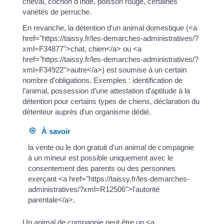
cheval, cochon d'Inde, poisson rouge, certaines
variétés de perruche.
En revanche, la détention d'un animal domestique (<a
href="https://taissy.fr/les-demarches-administratives/?
xml=F34877">chat, chien</a> ou <a
href="https://taissy.fr/les-demarches-administratives/?
xml=F34922">autre</a>) est soumise à un certain
nombre d'obligations. Exemples : identification de
l’animal, possession d’une attestation d'aptitude à la
détention pour certains types de chiens, déclaration du
détenteur auprès d'un organisme dédié.
À savoir
la vente ou le don gratuit d'un animal de compagnie
à un mineur est possible uniquement avec le
consentement des parents ou des personnes
exerçant <a href="https://taissy.fr/les-demarches-
administratives/?xml=R12506">l'autorité
parentale</a>.
Un animal de compagnie peut être un <a