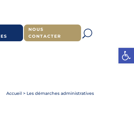
NOUS
ES
CONTACTER
Ouvrir l
Accueil
>
Les démarches administratives