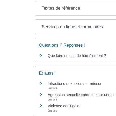
Textes de référence
Services en ligne et formulaires
Questions ? Réponses !
Que faire en cas de harcèlement ?
Et aussi
Infractions sexuelles sur mineur
Justice
Agression sexuelle commise sur une p
Justice
Violence conjugale
Justice