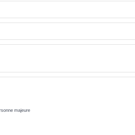
ersonne majeure