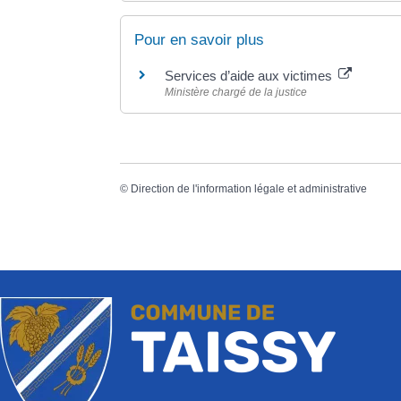
Pour en savoir plus
Services d’aide aux victimes
Ministère chargé de la justice
©
Direction de l'information légale et administrative