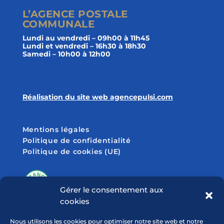
L’AGENCE POSTALE
COMMUNALE
Lundi au vendredi – 09h00 à 11h45
Lundi et vendredi – 16h30 à 18h30
Samedi – 10h00 à 12h00
Réalisation du site web agencepulsi.com
Mentions légales
Politique de confidentialité
Politique de cookies (UE)
Gérer le consentement aux
cookies
SUIVEZ-NOUS SUR
Nous utilisons les cookies pour optimiser notre site web et notre