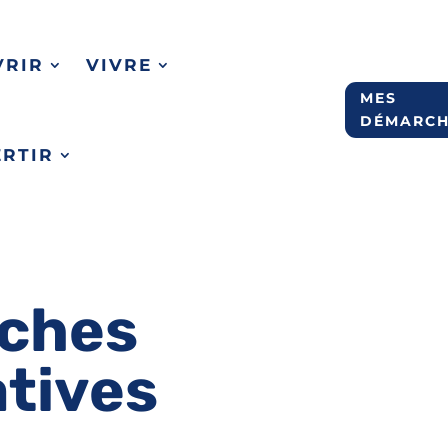
VRIR
VIVRE
MES
DÉMARCH
ERTIR
ches
atives