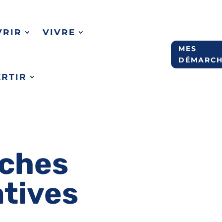
VRIR
VIVRE
MES
DÉMARCH
ERTIR
ches
atives