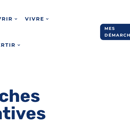
VRIR
VIVRE
MES
DÉMARCH
ERTIR
ches
atives