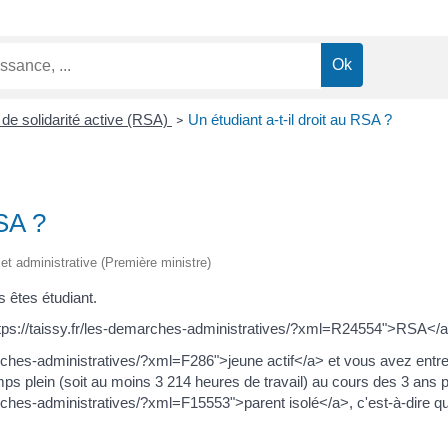
de solidarité active (RSA)
Un étudiant a-t-il droit au RSA ?
>
RSA ?
e et administrative (Première ministre)
 êtes étudiant.
tps://taissy.fr/les-demarches-administratives/?xml=R24554">RSA</a> 
arches-administratives/?xml=F286">jeune actif</a> et vous avez entre
ps plein (soit au moins 3 214 heures de travail) au cours des 3 ans 
arches-administratives/?xml=F15553">parent isolé</a>, c'est-à-dire q