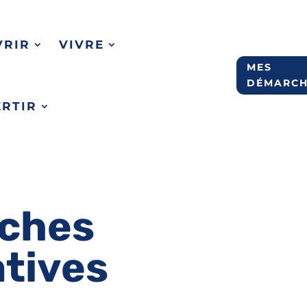
VRIR
VIVRE
MES
DÉMARCH
ERTIR
ches
atives