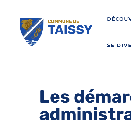
DÉCOU
SE DIV
Les démar
administr