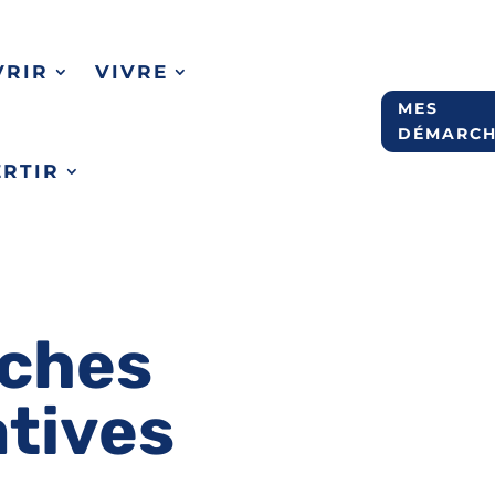
VRIR
VIVRE
MES
DÉMARCH
ERTIR
ches
atives