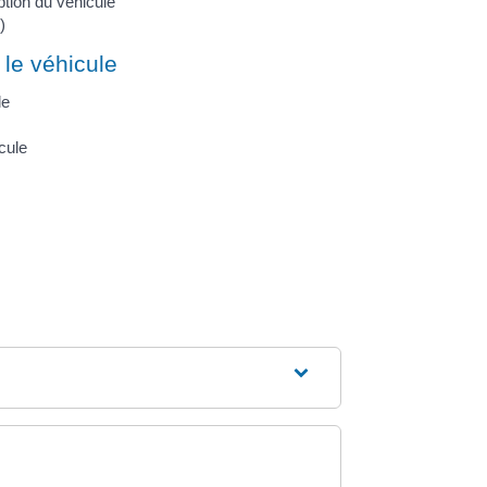
eption du véhicule
)
le véhicule
le
cule