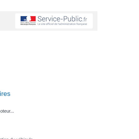
ires
teur...