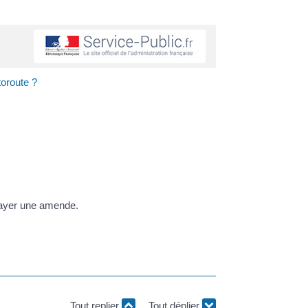
oroute ?
 payer une amende.
Tout replier
Tout déplier