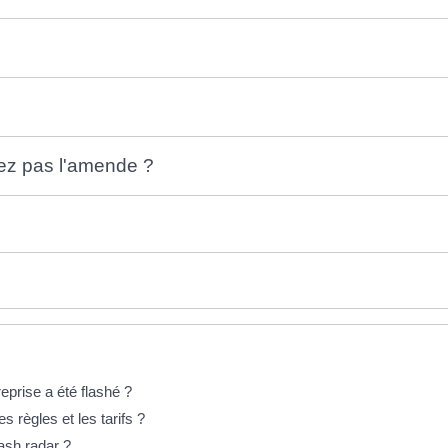
ez pas l'amende ?
reprise a été flashé ?
s règles et les tarifs ?
ash radar ?