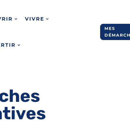
VRIR
VIVRE
MES
DÉMARCH
ERTIR
ches
atives