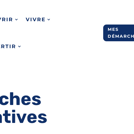
VRIR
VIVRE
MES
DÉMARCH
ERTIR
ches
atives