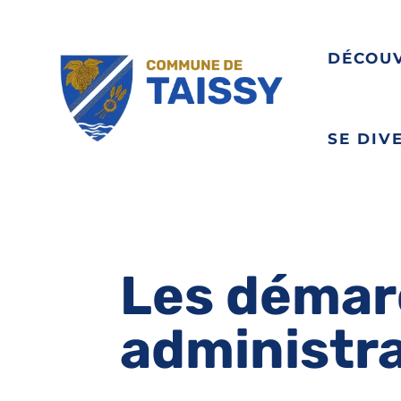
DÉCOU
SE DIV
Les démar
administr